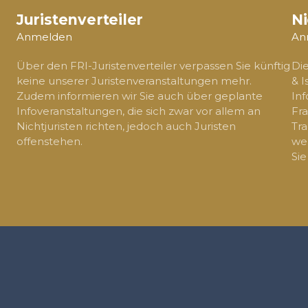
Juristenverteiler
Ni
Anmelden
An
Über den FRI-Juristenverteiler verpassen Sie künftig
Di
keine unserer Juristenveranstaltungen mehr.
& I
Zudem informieren wir Sie auch über geplante
Inf
Infoveranstaltungen, die sich zwar vor allem an
Fra
Nichtjuristen richten, jedoch auch Juristen
Tra
offenstehen.
wer
Sie