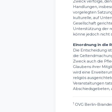
Zweck verfolge, den 
Handlungen, insbeso
vorgelegten Satzung 
kulturelle, auf Unte
Gesellschaft gerichte
Unterstützung der re
könne jedoch nicht 
Einordnung in die
Die Entscheidung is
die Geltendmachung 
Zweck auch die Pfle
Glaubens ihrer Mitgl
wird eine Erweiterung
religiös ausgericht
Veranstaltungen tat
Abschiedsgebeten, 
1
OVG Berlin-Branden