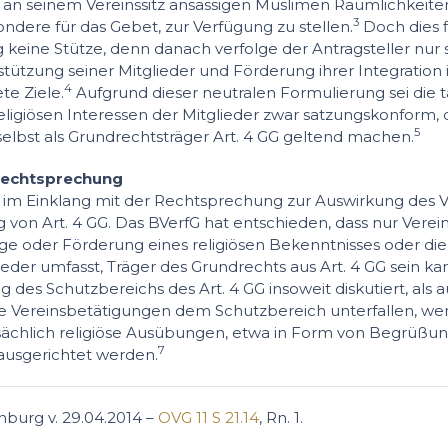
an seinem Vereinssitz ansässigen Muslimen Räumlichkeiten 
3
ndere für das Gebet, zur Verfügung zu stellen.
Doch dies f
keine Stütze, denn danach verfolge der Antragsteller nur 
rstützung seiner Mitglieder und Förderung ihrer Integration
4
te Ziele.
Aufgrund dieser neutralen Formulierung sei die t
ligiösen Interessen der Mitglieder zwar satzungskonform, d
5
selbst als Grundrechtsträger Art. 4 GG geltend machen.
 Rechtsprechung
t im Einklang mit der Rechtsprechung zur Auswirkung des 
von Art. 4 GG. Das BVerfG hat entschieden, dass nur Verei
ge oder Förderung eines religiösen Bekenntnisses oder di
ieder umfasst, Träger des Grundrechts aus Art. 4 GG sein ka
 des Schutzbereichs des Art. 4 GG insoweit diskutiert, als a
ete Vereinsbetätigungen dem Schutzbereich unterfallen, we
sächlich religiöse Ausübungen, etwa in Form von Begrüßu
7
ausgerichtet werden.
burg v. 29.04.2014 –
OVG 11 S 21.14
, Rn. 1.