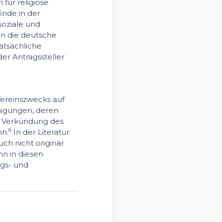
für religiöse
inde in der
soziale und
 in die deutsche
atsächliche
er Antragssteller
Vereinszwecks auf
nigungen, deren
e Verkündung des
6
nn.
In der Literatur
uch nicht originär
nn in diesen
ngs- und