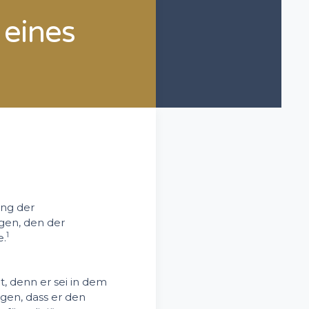
 eines
ung der
gen, den der
1
e.
, denn er sei in dem
gen, dass er den