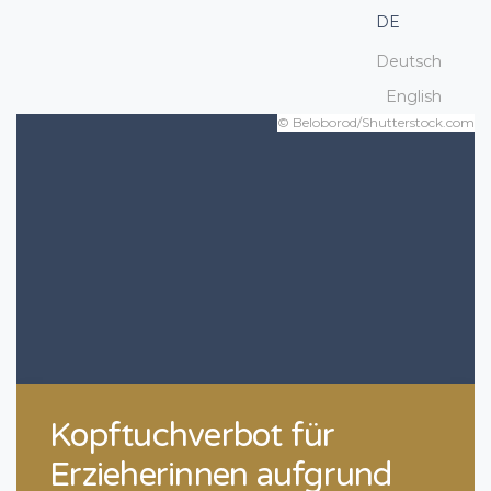
DE
Deutsch
English
© Beloborod/Shutterstock.com
Kopftuchverbot für
Erzieherinnen aufgrund